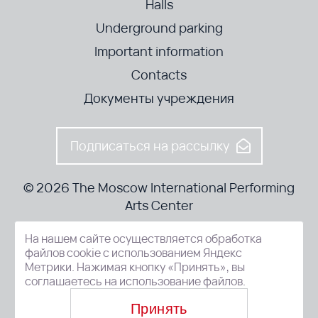
Halls
Underground parking
Important information
Contacts
Документы учреждения
Подписаться на рассылку
© 2026 The Moscow International Performing
Arts Center
На нашем сайте осуществляется обработка
52-8, Kosmodamianskaya nab., Moscow, 115054, Russia
файлов cookie с использованием Яндекс
Метрики. Нажимая кнопку «Принять», вы
соглашаетесь на использование файлов.
Принять