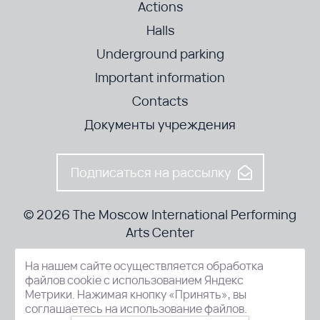
Actions
Halls
Underground parking
Important information
Contacts
Документы учреждения
Подписаться на рассылку
© 2026 The Moscow International Performing
Arts Center
На нашем сайте осуществляется обработка
52-8, Kosmodamianskaya nab., Moscow, 115054, Russia
файлов cookie с использованием Яндекс
Метрики. Нажимая кнопку «Принять», вы
соглашаетесь на использование файлов.