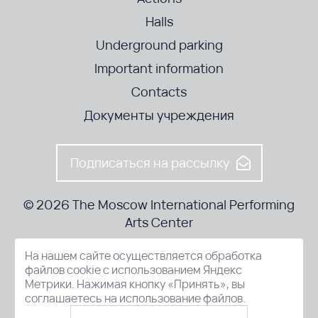
Halls
Underground parking
Important information
Contacts
Документы учреждения
Подписаться на рассылку
© 2026 The Moscow International Performing
Arts Center
На нашем сайте осуществляется обработка
52-8, Kosmodamianskaya nab., Moscow, 115054, Russia
файлов cookie с использованием Яндекс
Метрики. Нажимая кнопку «Принять», вы
соглашаетесь на использование файлов.