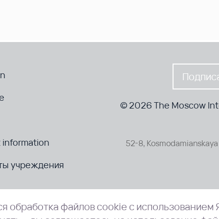
en
Подписа
te
© 2026 The Moscow Inte
 information
52-8, Kosmodamianskaya 
ты учреждения
я обработка файлов cookie с использованием 