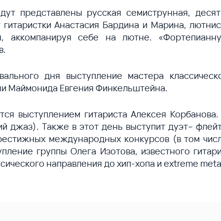
дут представлены русская семиструнная, десяти
т гитаристки Анастасия Бардина и Марина, лютн
я, аккомпанируя себе на лютне. «Фортепианну
в.
вального дня выступление мастера классическ
ни Маймонида Евгения Финкельштейна.
тся выступлением гитариста Алексея Корбанова.
 джаз). Также в этот день выступит дуэт– флей
естижных международных конкурсов (в том числе 
пление группы Олега Изотова, известного гитар
ссического направления до хип-хопа и extreme meta