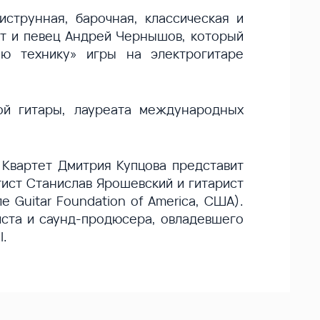
струнная, барочная, классическая и
ист и певец Андрей Чернышов, который
ю технику» игры на электрогитаре
ой гитары, лауреата международных
 Квартет Дмитрия Купцова представит
тист Станислав Ярошевский и гитарист
Guitar Foundation of America, США).
иста и саунд-продюсера, овладевшего
l.