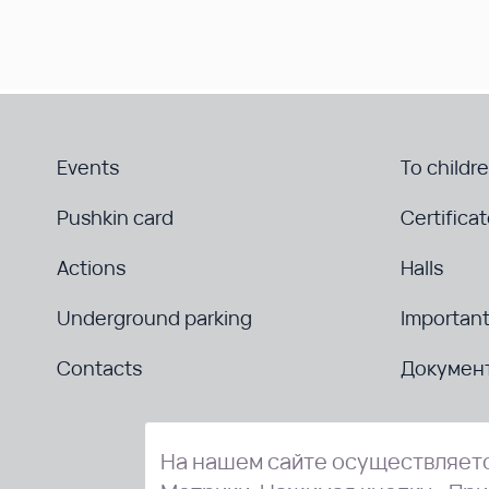
Events
To childr
Pushkin card
Certifica
Actions
Halls
Underground parking
Important
Contacts
Докумен
На нашем сайте осуществляетс