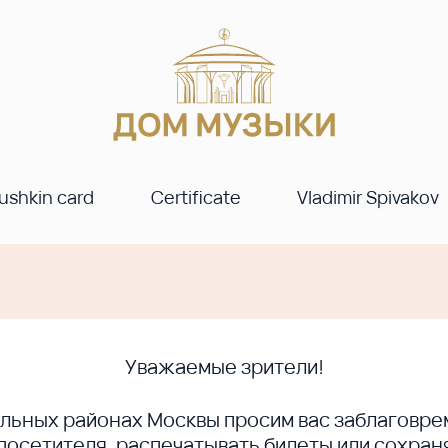
ushkin card
Certificate
Vladimir Spivakov
Уважаемые зрители!
ральных районах Москвы просим вас заблагов
сетителя, распечатывать билеты или сохраня