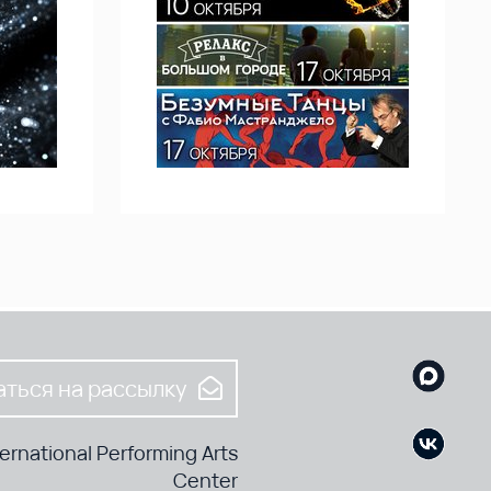
ться на рассылку
rnational Performing Arts
Center