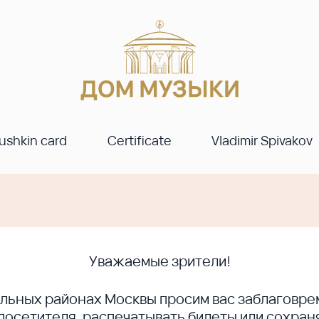
ushkin card
Certificate
Vladimir Spivakov
Уважаемые зрители!
ральных районах Москвы просим вас заблагов
сетителя, распечатывать билеты или сохраня