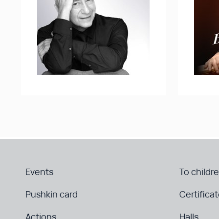
Events
To childr
Pushkin card
Certifica
Actions
Halls