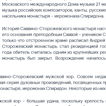
Московского международного Дома музыки 21 мар
музыка российских композиторов, канты, русски
насельника монастыря – иеромонаха Спиридона.
История Саввино-Сторожевского монастыря насчи
его основания преподобным Саввой – учеником С
только что отстроенном храме расписал Андрей 
Сторожевский монастырь стал резиденцией гос
года обитель считалась одним из крупнейших ре
монастырь был закрыт. Возрождение началось
ввино-Сторожевский мужской хор. Совсем неда
лая серия духовных произведений, посвященных 
онастыря, иеромонах Спиридон. Некоторые из них 
кой хор – большая удача, поскольку крепость 