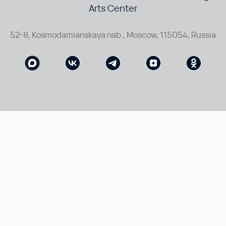
Arts Center
52-8, Kosmodamianskaya nab., Moscow, 115054, Russia