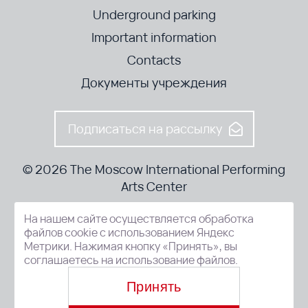
Underground parking
Important information
Contacts
Документы учреждения
Подписаться на рассылку
© 2026 The Moscow International Performing
Arts Center
На нашем сайте осуществляется обработка
52-8, Kosmodamianskaya nab., Moscow, 115054, Russia
файлов cookie с использованием Яндекс
Метрики. Нажимая кнопку «Принять», вы
соглашаетесь на использование файлов.
Принять