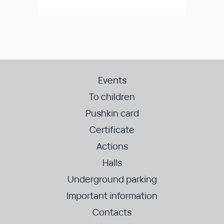
Events
To children
Pushkin card
Certificate
Actions
Halls
Underground parking
Important information
Contacts