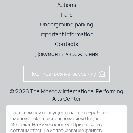
Actions
Halls
Underground parking
Important information
Contacts
Документы учреждения
Подписаться на рассылку
© 2026 The Moscow International Performing
Arts Center
На нашем сайте осуществляется обработка
52-8, Kosmodamianskaya nab., Moscow, 115054, Russia
файлов cookie с использованием Яндекс
Метрики. Нажимая кнопку «Принять», вы
соглашаетесь на использование файлов.