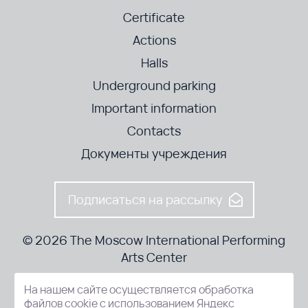
Certificate
Actions
Halls
Underground parking
Important information
Contacts
Документы учреждения
Подписаться на рассылку
© 2026 The Moscow International Performing
Arts Center
На нашем сайте осуществляется обработка
52-8, Kosmodamianskaya nab., Moscow, 115054, Russia
файлов cookie с использованием Яндекс