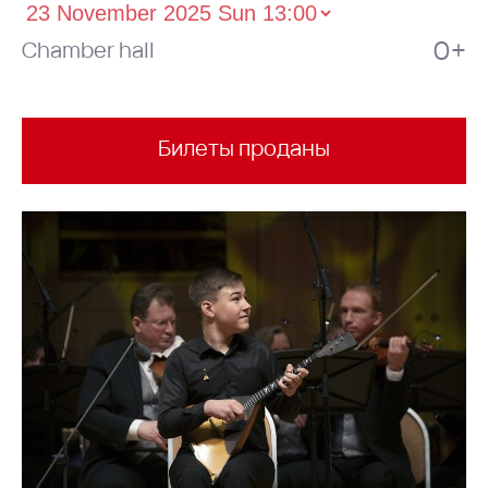
0+
Chamber hall
Билеты проданы