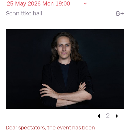
6+
Schnittke hall
2
Dear spectators, the event has been