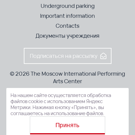
Underground parking
Important information
Contacts
Документы учреждения
Подписаться на рассылку
© 2026 The Moscow International Performing
Arts Center
На нашем сайте осуществляется обработка
52-8, Kosmodamianskaya nab., Moscow, 115054, Russia
файлов cookie с использованием Яндекс
Метрики. Нажимая кнопку «Принять», вы
соглашаетесь на использование файлов.
Принять