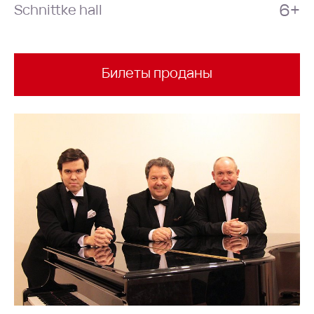
6+
Schnittke hall
Билеты проданы