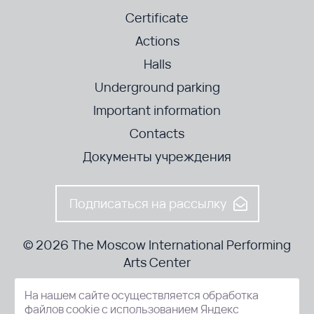
Certificate
Actions
Halls
Underground parking
Important information
Contacts
Документы учреждения
Подписаться на рассылку
© 2026 The Moscow International Performing
Arts Center
На нашем сайте осуществляется обработка
52-8, Kosmodamianskaya nab., Moscow, 115054, Russia
файлов cookie с использованием Яндекс