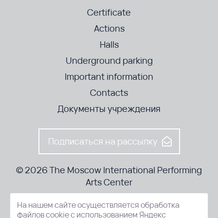
Certificate
Actions
Halls
Underground parking
Important information
Contacts
Документы учреждения
Подписаться на рассылку
© 2026 The Moscow International Performing
Arts Center
На нашем сайте осуществляется обработка
52-8, Kosmodamianskaya nab., Moscow, 115054, Russia
файлов cookie с использованием Яндекс