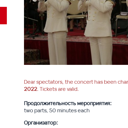
Dear spectators, the concert has been ch
2022
. Tickets are valid.
Продолжительность мероприятия:
two parts, 50 minutes each
Организатор: