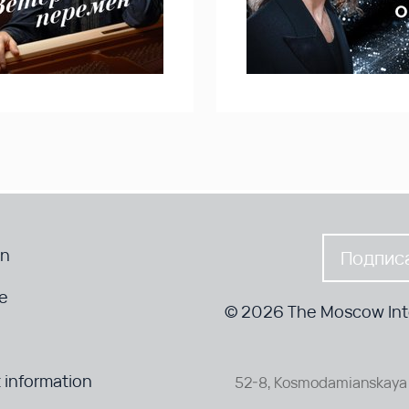
en
Подписа
te
© 2026 The Moscow Inte
 information
52-8, Kosmodamianskaya 