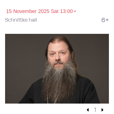
6+
Schnittke hall
1