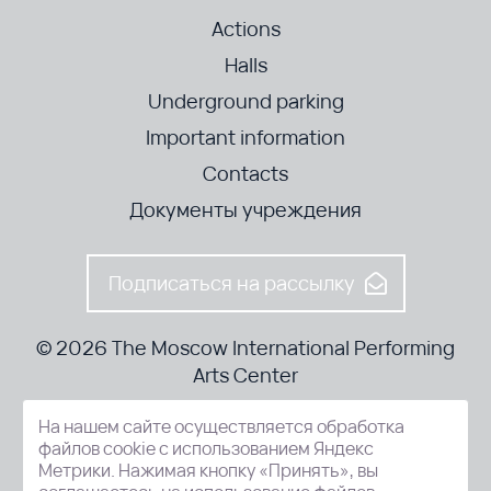
Actions
Halls
Underground parking
Important information
Contacts
Документы учреждения
Подписаться на рассылку
© 2026 The Moscow International Performing
Arts Center
На нашем сайте осуществляется обработка
52-8, Kosmodamianskaya nab., Moscow, 115054, Russia
файлов cookie с использованием Яндекс
Метрики. Нажимая кнопку «Принять», вы