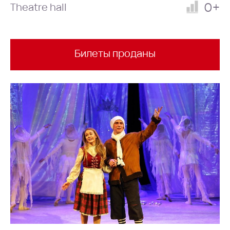
0+
Theatre hall
Билеты проданы