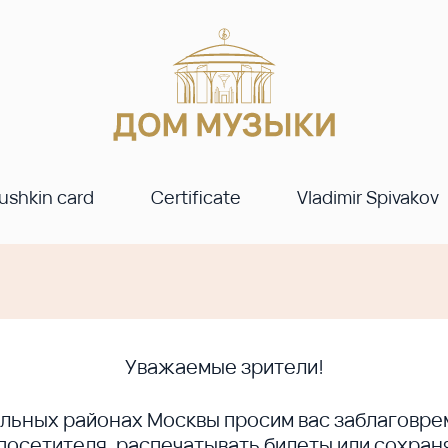
ushkin card
Certificate
Vladimir Spivakov
Уважаемые зрители!
ральных районах Москвы просим вас заблагов
сетителя, распечатывать билеты или сохраня