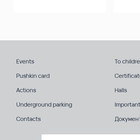
Events
To childr
Pushkin card
Certifica
Actions
Halls
Underground parking
Important
Contacts
Докумен