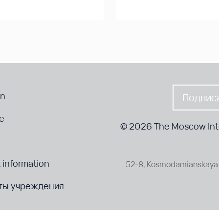
en
Подписа
te
© 2026 The Moscow Inte
 information
52-8, Kosmodamianskaya 
ты учреждения