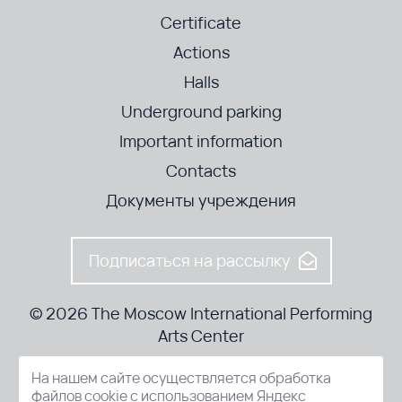
Certificate
Actions
Halls
Underground parking
Important information
Contacts
Документы учреждения
Подписаться на рассылку
© 2026 The Moscow International Performing
Arts Center
На нашем сайте осуществляется обработка
52-8, Kosmodamianskaya nab., Moscow, 115054, Russia
файлов cookie с использованием Яндекс