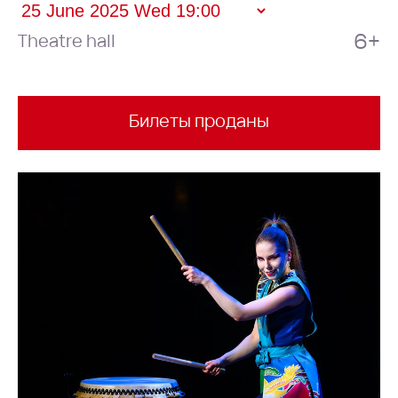
6+
Theatre hall
Билеты проданы