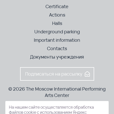
Certificate
Actions
Halls
Underground parking
Important information
Contacts
Документы учреждения
Подписаться на рассылку
© 2026 The Moscow International Performing
Arts Center
На нашем сайте осуществляется обработка
52-8, Kosmodamianskaya nab., Moscow, 115054, Russia
файлов cookie с использованием Яндекс