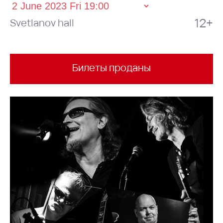
12+
Svetlanov hall
Билеты проданы