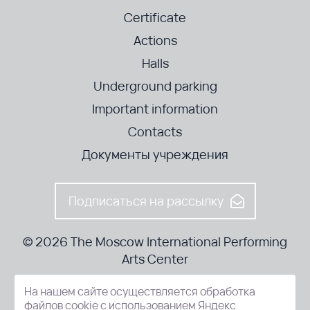
Certificate
Actions
Halls
Underground parking
Important information
Contacts
Документы учреждения
Подписаться на рассылку
© 2026 The Moscow International Performing
Arts Center
На нашем сайте осуществляется обработка
52-8, Kosmodamianskaya nab., Moscow, 115054, Russia
файлов cookie с использованием Яндекс