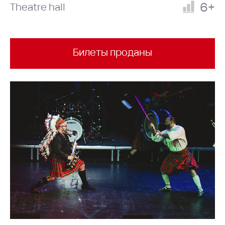
6+
Theatre hall
Билеты проданы