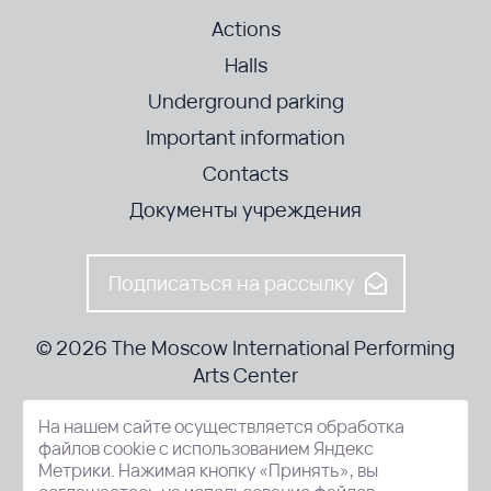
Actions
Halls
Underground parking
Important information
Contacts
Документы учреждения
Подписаться на рассылку
© 2026 The Moscow International Performing
Arts Center
На нашем сайте осуществляется обработка
52-8, Kosmodamianskaya nab., Moscow, 115054, Russia
файлов cookie с использованием Яндекс
Метрики. Нажимая кнопку «Принять», вы