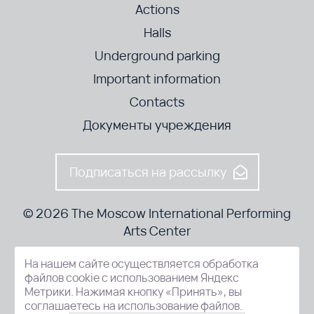
Actions
Halls
Underground parking
Important information
Contacts
Документы учреждения
Подписаться на рассылку
© 2026 The Moscow International Performing
Arts Center
На нашем сайте осуществляется обработка
52-8, Kosmodamianskaya nab., Moscow, 115054, Russia
файлов cookie с использованием Яндекс
Метрики. Нажимая кнопку «Принять», вы
соглашаетесь на использование файлов.