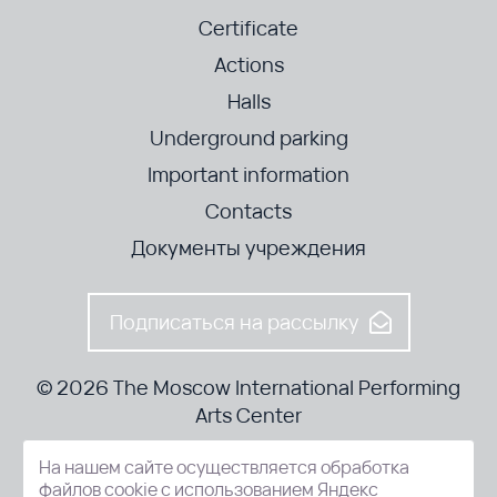
Certificate
Actions
Halls
Underground parking
Important information
Contacts
Документы учреждения
Подписаться на рассылку
© 2026 The Moscow International Performing
Arts Center
На нашем сайте осуществляется обработка
52-8, Kosmodamianskaya nab., Moscow, 115054, Russia
файлов cookie с использованием Яндекс