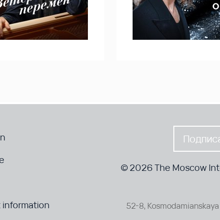
en
Подписа
te
© 2026 The Moscow Inte
 information
52-8, Kosmodamianskaya 