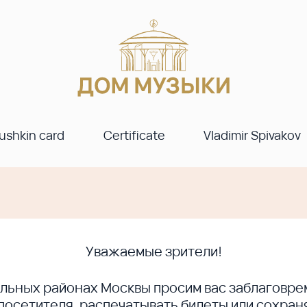
ushkin card
Certificate
Vladimir Spivakov
Уважаемые зрители!
ральных районах Москвы просим вас заблагов
сетителя, распечатывать билеты или сохраня