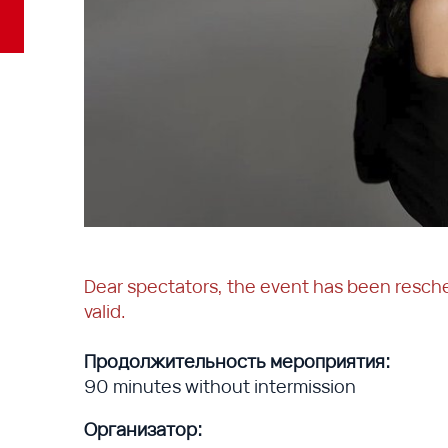
Dear spectators, the event has been resc
valid.
Продолжительность мероприятия:
90 minutes without intermission
Организатор: