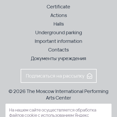
Certificate
Actions
Halls
Underground parking
Important information
Contacts
Документы учреждения
Подписаться на рассылку
© 2026 The Moscow International Performing
Arts Center
На нашем сайте осуществляется обработка
52-8, Kosmodamianskaya nab., Moscow, 115054, Russia
файлов cookie с использованием Яндекс