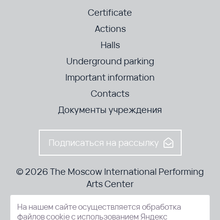
Certificate
Actions
Halls
Underground parking
Important information
Contacts
Документы учреждения
Подписаться на рассылку
© 2026 The Moscow International Performing
Arts Center
На нашем сайте осуществляется обработка
52-8, Kosmodamianskaya nab., Moscow, 115054, Russia
файлов cookie с использованием Яндекс