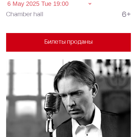
6+
Chamber hall
Билеты проданы