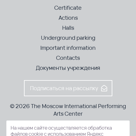
Certificate
Actions
Halls
Underground parking
Important information
Contacts
Документы учреждения
Подписаться на рассылку
© 2026 The Moscow International Performing
Arts Center
На нашем сайте осуществляется обработка
52-8, Kosmodamianskaya nab., Moscow, 115054, Russia
файлов cookie с использованием Яндекс