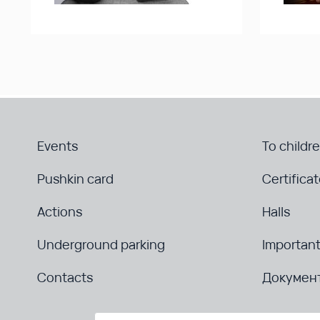
Events
To childr
Pushkin card
Certifica
Actions
Halls
Underground parking
Important
Contacts
Докумен