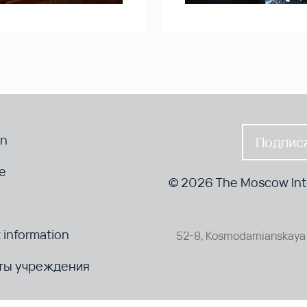
en
Подписа
te
© 2026 The Moscow Inte
 information
52-8, Kosmodamianskaya 
ты учреждения