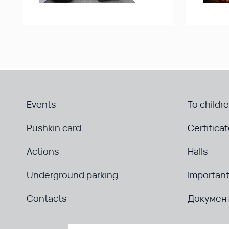
Events
To childr
Pushkin card
Certifica
Actions
Halls
Underground parking
Important
Contacts
Докумен