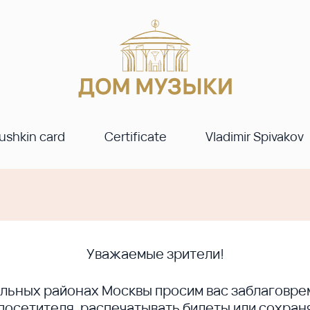
ushkin card
Certificate
Vladimir Spivakov
Уважаемые зрители!
ральных районах Москвы просим вас заблагов
сетителя, распечатывать билеты или сохраня