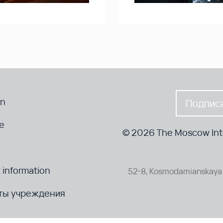
en
Подписа
te
© 2026 The Moscow Inte
 information
52-8, Kosmodamianskaya 
ты учреждения