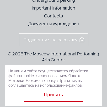
Important information
Contacts
Документы учреждения
Подписаться на рассылку
© 2026 The Moscow International Performing
Arts Center
На нашем сайте осуществляется обработка
52-8, Kosmodamianskaya nab., Moscow, 115054, Russia
файлов cookie с использованием Яндекс
Метрики. Нажимая кнопку «Принять», вы
соглашаетесь на использование файлов.
Принять