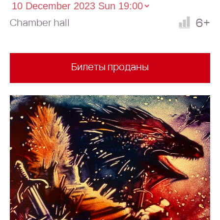
6+
Chamber hall
Билеты проданы