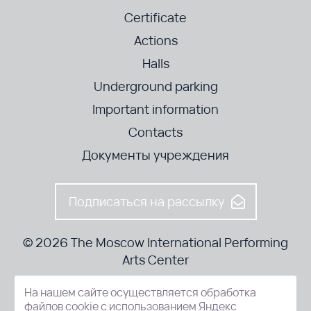
Certificate
Actions
Halls
Underground parking
Important information
Contacts
Документы учреждения
Подписаться на рассылку
© 2026 The Moscow International Performing
Arts Center
На нашем сайте осуществляется обработка
52-8, Kosmodamianskaya nab., Moscow, 115054, Russia
файлов cookie с использованием Яндекс