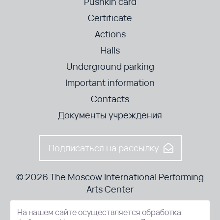
Pushkin card
Certificate
Actions
Halls
Underground parking
Important information
Contacts
Документы учреждения
Подписаться на рассылку
© 2026 The Moscow International Performing
Arts Center
На нашем сайте осуществляется обработка
52-8, Kosmodamianskaya nab., Moscow, 115054, Russia