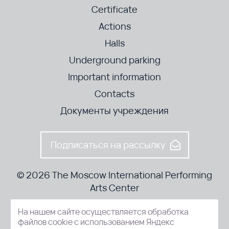
Certificate
Actions
Halls
Underground parking
Important information
Contacts
Документы учреждения
Подписаться на рассылку
© 2026 The Moscow International Performing
Arts Center
На нашем сайте осуществляется обработка
52-8, Kosmodamianskaya nab., Moscow, 115054, Russia
файлов cookie с использованием Яндекс