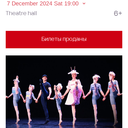
6+
Theatre hall
Билеты проданы