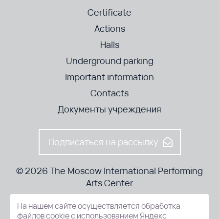
Certificate
Actions
Halls
Underground parking
Important information
Contacts
Документы учреждения
Подписаться на рассылку
© 2026 The Moscow International Performing
Arts Center
На нашем сайте осуществляется обработка
52-8, Kosmodamianskaya nab., Moscow, 115054, Russia
файлов cookie с использованием Яндекс