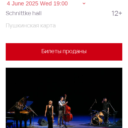
12+
Schnittke hall
Пушкинская карта
Билеты проданы