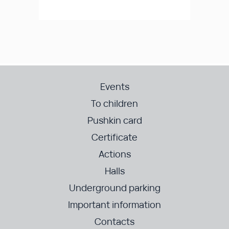
Events
To children
Pushkin card
Certificate
Actions
Halls
Underground parking
Important information
Contacts