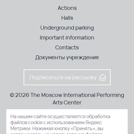
Actions
Halls
Underground parking
Important information
Contacts
Документы учреждения
Подписаться на рассылку
© 2026 The Moscow International Performing
Arts Center
На нашем сайте осуществляется обработка
52-8, Kosmodamianskaya nab., Moscow, 115054, Russia
файлов cookie с использованием Яндекс
Метрики. Нажимая кнопку «Принять», вы