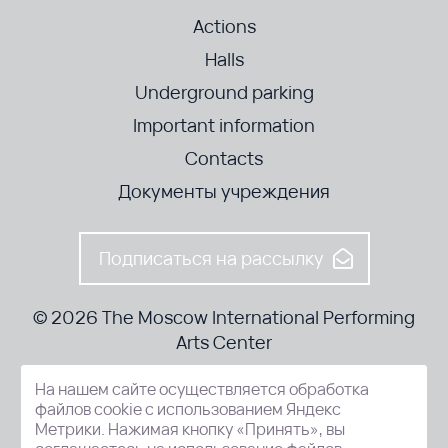
Actions
Halls
Underground parking
Important information
Contacts
Документы учреждения
Подписаться на рассылку
© 2026 The Moscow International Performing
Arts Center
На нашем сайте осуществляется обработка
52-8, Kosmodamianskaya nab., Moscow, 115054, Russia
файлов cookie с использованием Яндекс
Метрики. Нажимая кнопку «Принять», вы