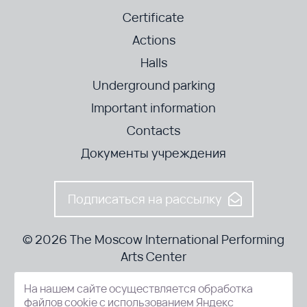
Certificate
Actions
Halls
Underground parking
Important information
Contacts
Документы учреждения
Подписаться на рассылку
© 2026 The Moscow International Performing
Arts Center
На нашем сайте осуществляется обработка
52-8, Kosmodamianskaya nab., Moscow, 115054, Russia
файлов cookie с использованием Яндекс