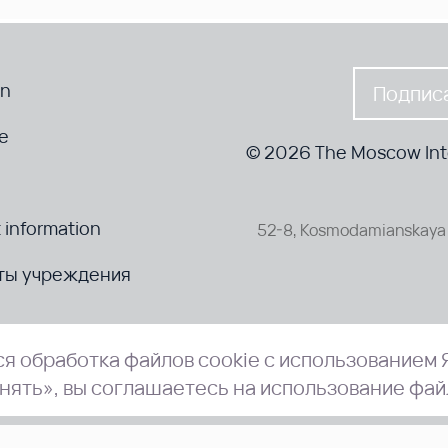
en
Подписа
te
© 2026 The Moscow Inte
 information
52-8, Kosmodamianskaya 
ты учреждения
я обработка файлов cookie с использованием 
нять», вы соглашаетесь на использование фай