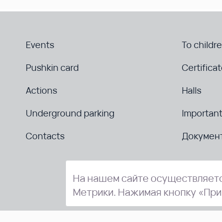
Events
To childr
Pushkin card
Certifica
Actions
Halls
Underground parking
Important
Contacts
Докумен
На нашем сайте осуществляетс
Метрики. Нажимая кнопку «При