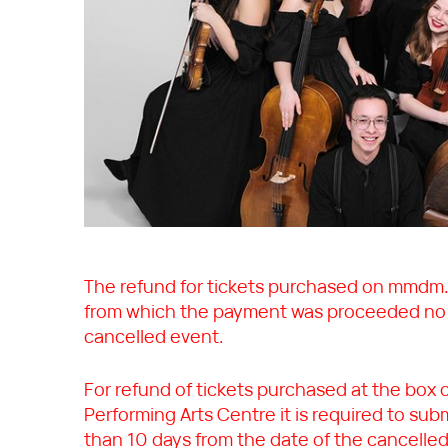
The refund for tickets purchased on mmdm.r
from which the payment was proceeded no l
cancelled event.
For refund of tickets purchased at the box 
Performing Arts Centre it is required to subm
than 10 days from the date of the cancelled