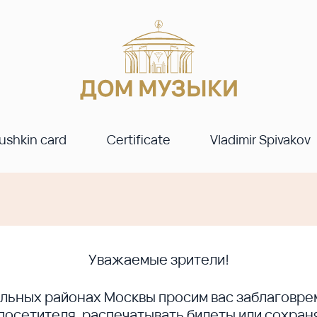
ushkin card
Certificate
Vladimir Spivakov
Уважаемые зрители!
ральных районах Москвы просим вас заблагов
сетителя, распечатывать билеты или сохраня