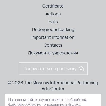
Certificate
Actions
Halls
Underground parking
Important information
Contacts
Документы учреждения
Подписаться на рассылку
© 2026 The Moscow International Performing
Arts Center
На нашем сайте осуществляется обработка
52-8, Kosmodamianskaya nab., Moscow, 115054, Russia
файлов cookie с использованием Яндекс