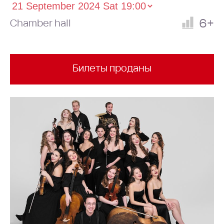
6+
Chamber hall
Билеты проданы