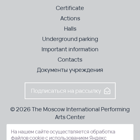
Certificate
Actions
Halls
Underground parking
Important information
Contacts
Документы учреждения
Подписаться на рассылку
© 2026 The Moscow International Performing
Arts Center
На нашем сайте осуществляется обработка
52-8, Kosmodamianskaya nab., Moscow, 115054, Russia
файлов cookie с использованием Яндекс