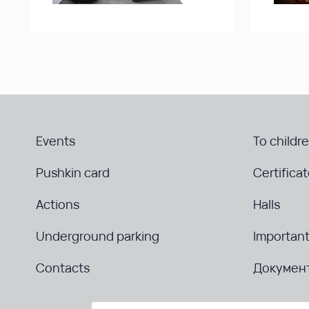
Events
To childr
Pushkin card
Certifica
Actions
Halls
Underground parking
Important
Contacts
Докумен