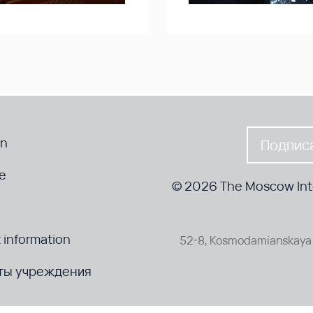
en
Подписа
te
© 2026 The Moscow Inte
 information
52-8, Kosmodamianskaya 
ты учреждения