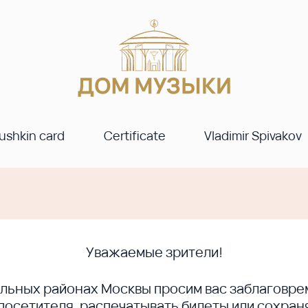
ushkin card
Certificate
Vladimir Spivakov
Уважаемые зрители!
ральных районах Москвы просим вас заблагов
сетителя, распечатывать билеты или сохраня