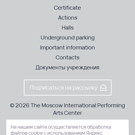
Certificate
Actions
Halls
Underground parking
Important information
Contacts
Документы учреждения
Подписаться на рассылку
© 2026 The Moscow International Performing
Arts Center
На нашем сайте осуществляется обработка
52-8, Kosmodamianskaya nab., Moscow, 115054, Russia
файлов cookie с использованием Яндекс