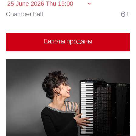
6+
Chamber hall
Билеты проданы