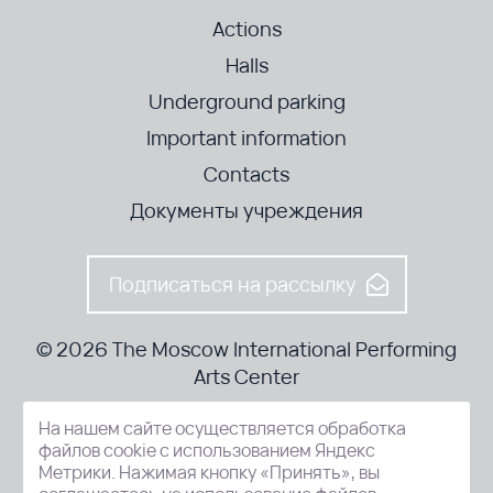
Actions
Halls
Underground parking
Important information
Contacts
Документы учреждения
Подписаться на рассылку
© 2026 The Moscow International Performing
Arts Center
На нашем сайте осуществляется обработка
52-8, Kosmodamianskaya nab., Moscow, 115054, Russia
файлов cookie с использованием Яндекс
Метрики. Нажимая кнопку «Принять», вы