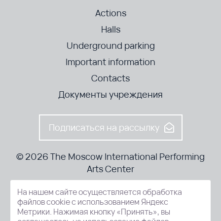
Actions
Halls
Underground parking
Important information
Contacts
Документы учреждения
Подписаться на рассылку
© 2026 The Moscow International Performing
Arts Center
На нашем сайте осуществляется обработка
52-8, Kosmodamianskaya nab., Moscow, 115054, Russia
файлов cookie с использованием Яндекс
Метрики. Нажимая кнопку «Принять», вы