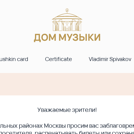
ushkin card
Certificate
Vladimir Spivakov
Уважаемые зрители!
ральных районах Москвы просим вас заблагов
сетителя, распечатывать билеты или сохраня