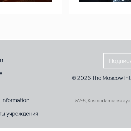
en
Подписа
te
© 2026 The Moscow Inte
 information
52-8, Kosmodamianskaya 
ты учреждения