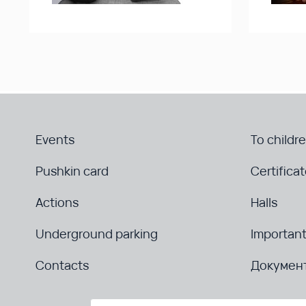
Events
To childr
Pushkin card
Certifica
Actions
Halls
Underground parking
Important
Contacts
Докумен