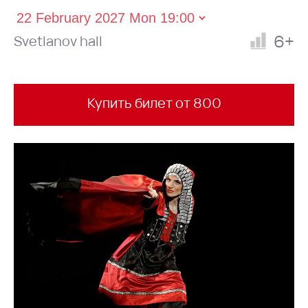
6+
Svetlanov hall
Купить билет от 800