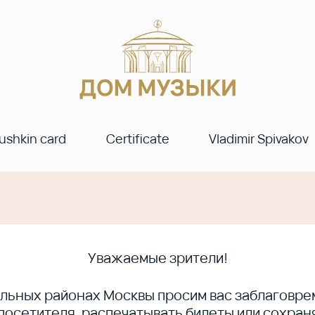
ushkin card
Certificate
Vladimir Spivakov
Уважаемые зрители!
ральных районах Москвы просим вас заблагов
сетителя, распечатывать билеты или сохраня