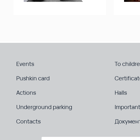
Events
To childr
Pushkin card
Certifica
Actions
Halls
Underground parking
Important
Contacts
Докумен