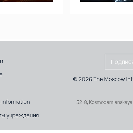
en
Подписа
te
© 2026 The Moscow Inte
 information
52-8, Kosmodamianskaya 
ты учреждения